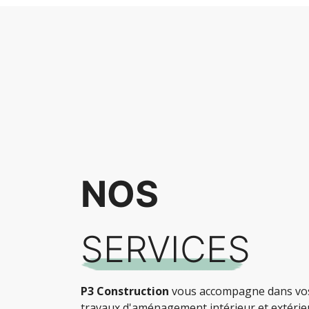
04
PI
PLATERIE
NOS
SERVICES
P3 Construction
vous accompagne dans vo
travaux d'aménagement intérieur et extérie