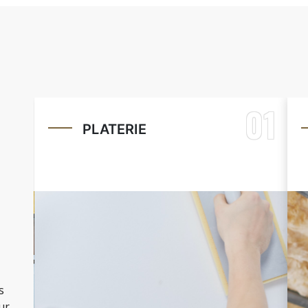
01
02
FAUX PLAFONDS
s
ur.