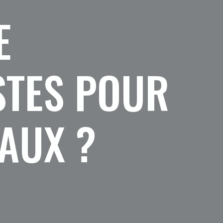
E
STES POUR
AUX ?